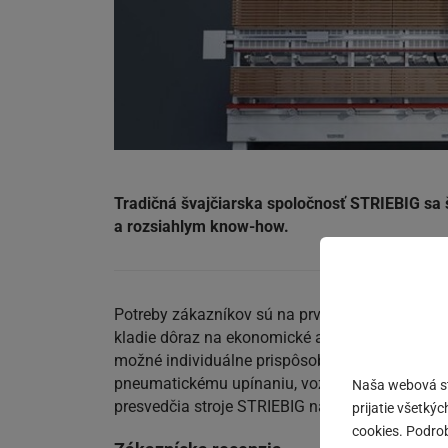
Tradičná švajčiarska spoločnosť STRIEBIG sa š
a rozsiahlym know-how.
Potreby zákazníkov sú na prvom mieste a sú im
kladie dôraz na ekonomické ale aj ekologické
možné individuálne prispôsobiť. Už viac ako d
pneumatickému upínaniu, vozíku s motorom, d
Naša webová str
presvedčia stroje STRIEBIG na všetkých úrovni
prijatie všetký
cookies. Podrob