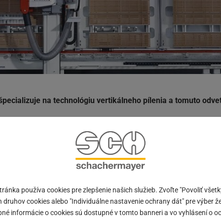
pecializuje na technológiu vertikálneho pílenia a tomuto odve
plementované do všetkých produktov. Spoločnosť STRIEBIG, ako l
 súvislosti. STRIEBIG zaujme vysokým stupňom automatizácie a
esať rokov stojí EVOLUTION v popredí ručných vertikálnych píl 
igitálnemu meraciemu systému, pneumaticky brzdeným podpor
ánka používa cookies pre zlepšenie našich služieb. Zvoľte "Povoliť všetk
ach.
ch druhov cookies alebo "Individuálne nastavenie ochrany dát" pre výber ž
né informácie o cookies sú dostupné v tomto banneri a vo vyhlásení o o