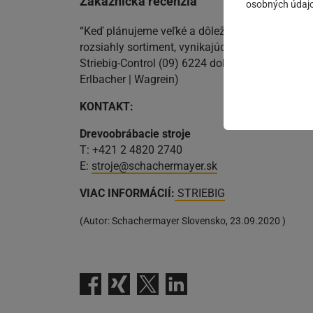
Zákaznícka recenzia
osobných údajo
“Keď plánujeme veľké a dôležité investície sa
rozsiahly sortiment, vynikajúce služby, odborné
Striebig-Control (09) 6224 dokážeme dokonale v
Erlbacher | Wagrein)
KONTAKT:
Drevoobrábacie stroje
T: +421 2 4820 2740
E:
stroje@schachermayer.sk
VIAC INFORMÁCIÍ:
STRIEBIG
(
Autor:
Schachermayer Slovensko
,
23.09.2020
)