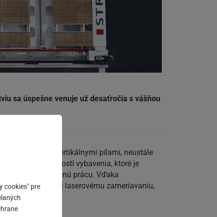
tviu sa úspešne venuje už desaťročia s vášňou
íder na trhu s vertikálnymi pílami, neustále
 množstvom možností vybavenia, ktoré je
a uľahčuje každodennú prácu. Vďaka
ným valcom ako aj laserovému zameriavaniu,
y cookies" pre
elaných
chrane