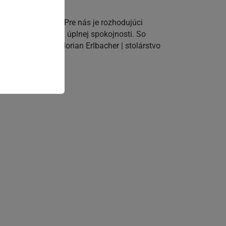
i Schachermayer. Pre nás je rozhodujúci
dy hladko a k našej úplnej spokojnosti. So
Schaidreiter, Florian Erlbacher | stolárstvo