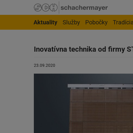
Prejsť na navigáciu
Prejsť na stránku vyhľadávania
Prejsť na hlavný obsah
Prejsť na pätu stránky
Aktuality
Služby
Pobočky
Tradíci
Inovatívna technika od firmy 
Článok
23.09.2020
uverejnený
na:
23.09.2020