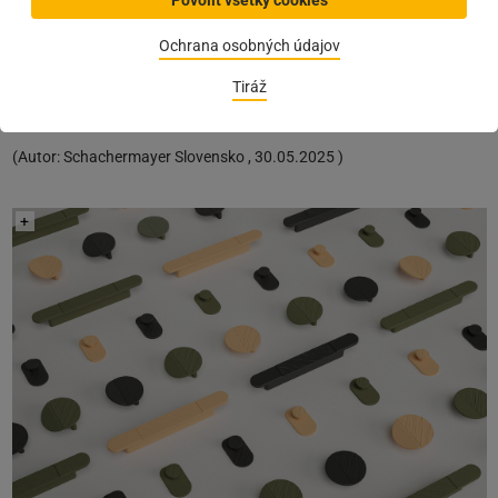
Povoliť všetky cookies
štandardy v oblasti ekologickej a lokálnej výrobe. „Made in Bavaria“
znamená rýchlu reakciu a úzku spoluprácu s regionálnymi
Ochrana osobných údajov
dodávateľmi, čo zaručuje flexibilitu a plynulý priebeh projektu.
Optimalizovaný výrobný proces výrazne znižuje množstvo odpadu
Tiráž
pri výrobe. Časť tlačového materiálu sa recykluje a opätovne
udržateľne využíva.
(
Autor:
Schachermayer Slovensko
,
30.05.2025
)