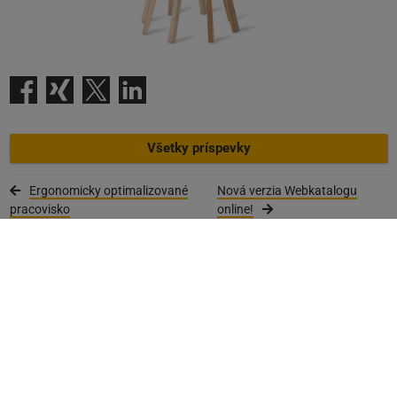
Všetky príspevky
Ergonomicky optimalizované
Nová verzia Webkatalogu
pracovisko
online!
Newsletter
zaregistrujte sa teraz
Akcie a brožúry
Download