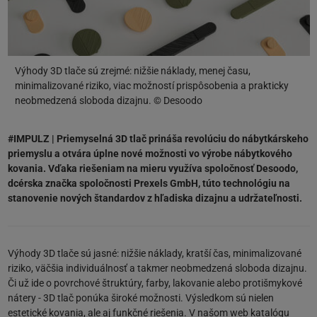
Výhody 3D tlače sú zrejmé: nižšie náklady, menej času,
minimalizované riziko, viac možností prispôsobenia a prakticky
neobmedzená sloboda dizajnu. © Desoodo
#IMPULZ | Priemyselná 3D tlač prináša revolúciu do nábytkárskeho
priemyslu a otvára úplne nové možnosti vo výrobe nábytkového
kovania. Vďaka riešeniam na mieru využíva spoločnosť Desoodo,
dcérska značka spoločnosti Prexels GmbH, túto technológiu na
stanovenie nových štandardov z hľadiska dizajnu a udržateľnosti.
Výhody 3D tlače sú jasné: nižšie náklady, kratší čas, minimalizované
riziko, väčšia individuálnosť a takmer neobmedzená sloboda dizajnu.
Či už ide o povrchové štruktúry, farby, lakovanie alebo protišmykové
nátery - 3D tlač ponúka široké možnosti. Výsledkom sú nielen
estetické kovania, ale aj funkčné riešenia. V našom web katalógu