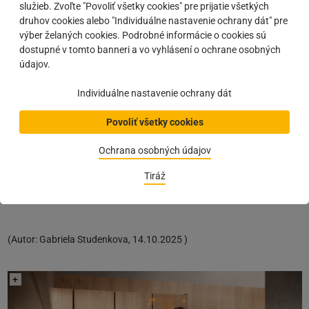
služieb. Zvoľte "Povoliť všetky cookies" pre prijatie všetkých
QR-kód na jednotke umožní rýchly prístup k návodu
druhov cookies alebo "Individuálne nastavenie ochrany dát" pre
Nový dizajn tmavo šedá farba
výber želaných cookies. Podrobné informácie o cookies sú
SERVO-DRIVE uno
dostupné v tomto banneri a vo vyhlásení o ochrane osobných
údajov.
Rovnaká jednotka ako pre zásuvkové systémy
Individuálne nastavenie ochrany dát
Ambíciou firmy Blum je neustále prinášať riešenia, ktoré uľahčia
prácu partnerom a prinesú koncovým používateľom ešte väčšie
Povoliť všetky cookies
pohodlie a spokojnosť. Optimalizácia systému
SERVO-DRIVE
je
ďalším krokom vpred k napĺňaniu tohto cieľa.
Ochrana osobných údajov
Onlineshop
Tiráž
Blum Servo-drive
(
Autor:
Gabriela Studenkova
,
14.10.2025
)