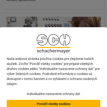
Naša webová stránka používa cookies pre zlepšenie našich
služieb. Zvoľte "Povoliť všetky cookies" pre prijatie všetkých
druhov cookies alebo "Individuálne nastavenie ochrany dát" pre
Vyšitie na pracovné odevy
výber želaných cookies. Podrobné informácie o cookies sú
Postaráme sa o vyšívanie loga, obrázkov alebo sloganov na
dostupné v tomto banneri a vo vyhlásení o ochrane osobných
pracovné odevy vašich zamestnancov na základe individuálnej
údajov.
potreby. Vaša spoločnosť tak bude dokonale reprezentovaná aj
navonok. Výhody pre V
Individuálne nastavenie ochrany dát
Povoliť všetky cookies