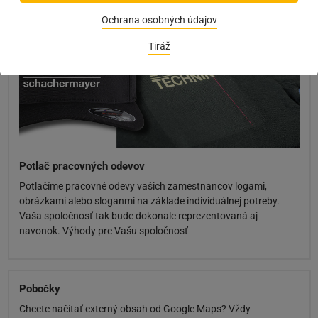
Ochrana osobných údajov
Tiráž
Potlač pracovných odevov
Potlačíme pracovné odevy vašich zamestnancov logami,
obrázkami alebo sloganmi na základe individuálnej potreby.
Vaša spoločnosť tak bude dokonale reprezentovaná aj
navonok. Výhody pre Vašu spoločnosť
Pobočky
Chcete načítať externý obsah od Google Maps? Vždy